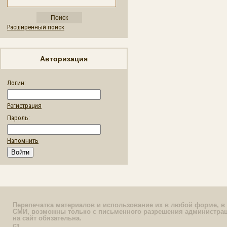
Расширенный поиск
Авторизация
Логин:
Регистрация
Пароль:
Напомнить
Перепечатка материалов и использование их в любой форме, в 
СМИ, возможны только с письменного разрешения администрац
на сайт обязательна.
сз