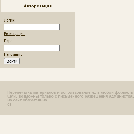
Авторизация
Логин:
Регистрация
Пароль:
Напомнить
Перепечатка материалов и использование их в любой форме, в 
СМИ, возможны только с письменного разрешения администрац
на сайт обязательна.
сз