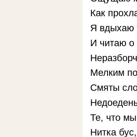
Как прохла
Я вдыхаю 
И читаю о
Неразборч
Мелким п
Смяты сло
Недоедены
Те, что мы
Нитка бус,