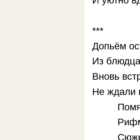
И уютно в
***
Допьём ос
Из блюдца
Вновь вст
Не ждали 
Помяты
Рифмова
Сюжеты 