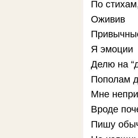
По стихам
Оживив
Привычные
Я эмоции
Делю на “д
Пополам д
Мне непри
Вроде поч
Пишу обы