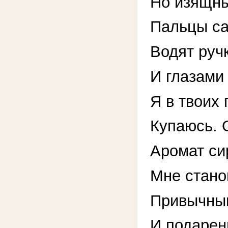
Но изящны
Пальцы с
Водят ручк
И глазами
Я в твоих 
Купаюсь.
Аромат си
Мне стано
Привычным
И подаре