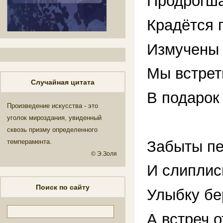
Продрогша
Крадётся 
Измучены 
Мы встрет
Случайная цитата
В подарок
Произведение искусства - это
уголок мироздания, увиденный
сквозь призму определенного
Забыты пе
темперамента.
© Э.Золя
И слиплис
Поиск по сайту
Улыбку бе
А встреч о