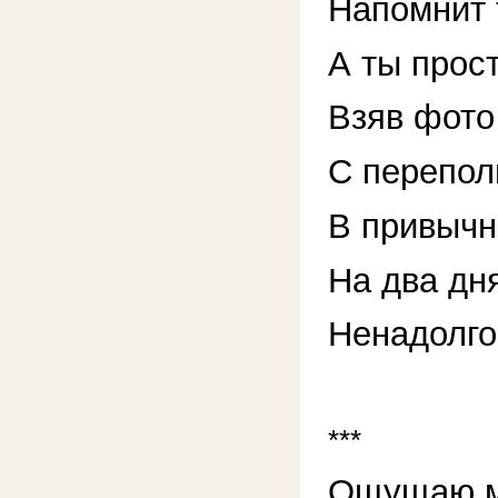
Напомнит 
А ты прост
Взяв фото
С перепол
В привычн
На два дн
Ненадолг
***
Ощущаю м