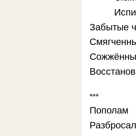
Исписан
Забытые ч
Смягченны
Сожжённы
Восстанов
***
Пополам
Разброса