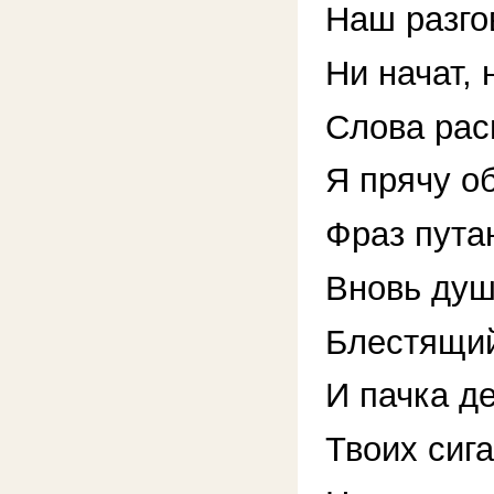
Наш разго
Ни начат, 
Слова рас
Я прячу о
Фраз пута
Вновь душ
Блестящий
И пачка д
Твоих сиг