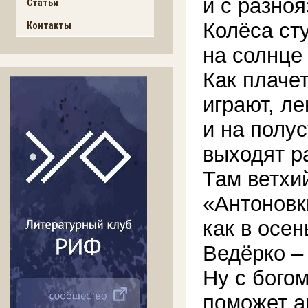
и с разноя
Статьи
Колёса ст
Контакты
на солнце 
Как плаче
играют, ле
и на полу
выходят ра
Там ветхий
«Антоновк
как в осе
Ведёрко –
Ну с бого
поможет а