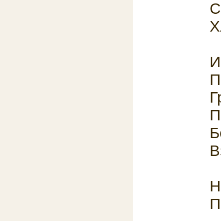
С
Х
И
П
Г
П
Б
В
Н
П