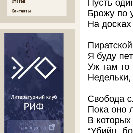
Пусть оди
Статьи
Брожу по 
Контакты
На досках
Пиратской
Я буду пе
Уж там то
Недельки,
Свобода с
Пока оно 
В которых
“Убийц, б