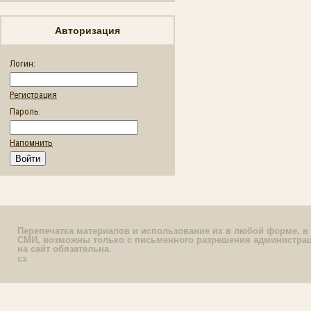
Авторизация
Логин:
Регистрация
Пароль:
Напомнить
Перепечатка материалов и использование их в любой форме, в 
СМИ, возможны только с письменного разрешения администрац
на сайт обязательна.
сз